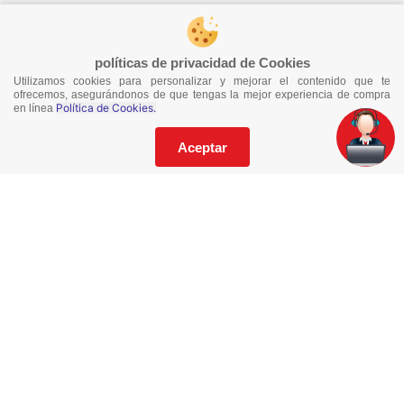
¡Síguenos en redes!
políticas de privacidad de Cookies
Utilizamos cookies para personalizar y mejorar el contenido que te
¡No te pierdas nuestras ofertas!
ofrecemos, asegurándonos de que tengas la mejor experiencia de compra
Política de Cookies.
en línea
Suscríbete a nuestro Catalogo
Aceptar
He leído y acepto los
Términos y Condiciones
de este sitio y la
Política de Privacidad de datos.
Suscríbeme