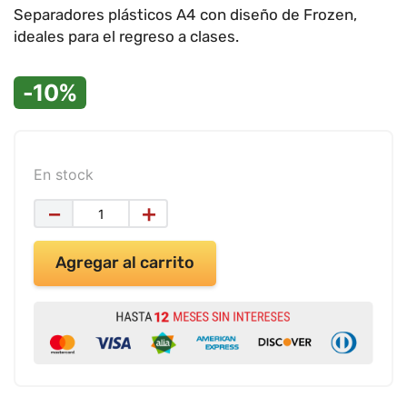
9
.
impresora
Separadores plásticos A4 con diseño de Frozen,
ideales para el regreso a clases.
10
.
masa moldear vaso 150gr
-10%
En stock
－
＋
Agregar al carrito