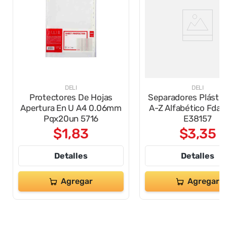
DELI
DELI
Protectores De Hojas
Separadores Plástic
Apertura En U A4 0.06mm
A-Z Alfabético Fda
Pqx20un 5716
E38157
$
1
,
83
$
3
,
35
Detalles
Detalles
Agregar
Agregar