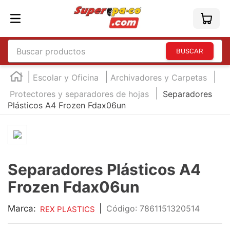
Buscar productos
TÉRMINOS MÁS BUSCADOS
Escolar y Oficina
Archivadores y Carpetas
1
.
england
Protectores y separadores de hojas
Separadores
Plásticos A4 Frozen Fdax06un
2
.
marcador e300
3
.
edding e360
4
.
england sound
5
.
mouse
Separadores Plásticos A4
6
.
marcadores
Frozen Fdax06un
7
.
audifonos
Marca:
|
:
7861151320514
REX PLASTICS
8
.
teclado