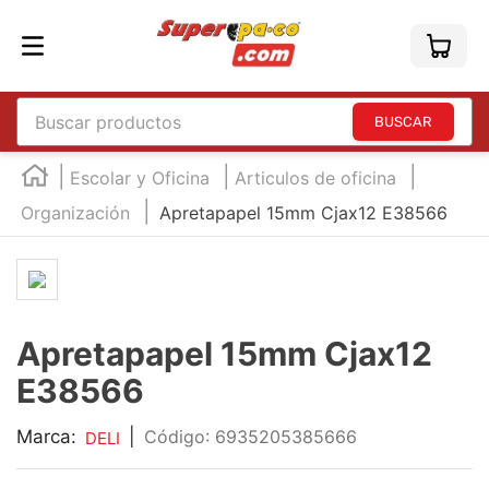
Buscar productos
TÉRMINOS MÁS BUSCADOS
Escolar y Oficina
Articulos de oficina
1
.
england
Organización
Apretapapel 15mm Cjax12 E38566
2
.
marcador e300
3
.
edding e360
4
.
england sound
Apretapapel 15mm Cjax12
5
.
mouse
E38566
6
.
audifonos
7
.
marcadores
Marca:
|
:
6935205385666
DELI
8
.
teclado