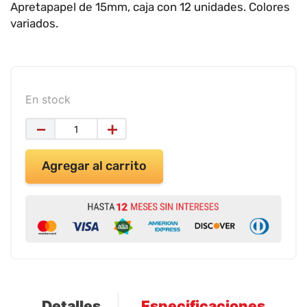
Apretapapel de 15mm, caja con 12 unidades. Colores
9
.
impresora
variados.
10
.
calculadora
En stock
－
＋
Agregar al carrito
Detalles
Especificaciones