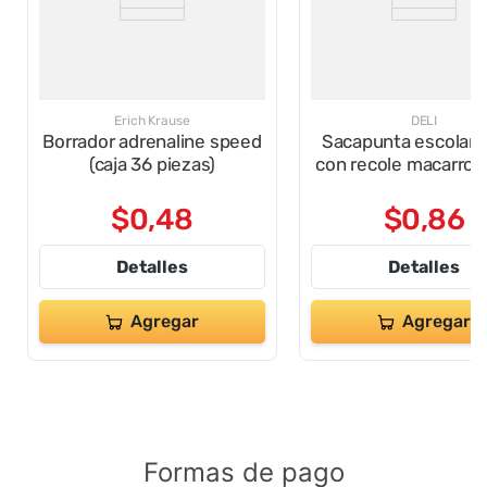
Erich Krause
DELI
Borrador adrenaline speed
Sacapunta escolar 1
(caja 36 piezas)
con recole macarro
$
0
,
48
$
0
,
86
Detalles
Detalles
Agregar
Agregar
Formas de pago