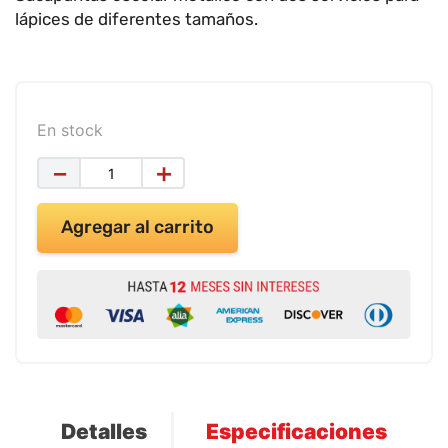
9
.
impresora
lápices de diferentes tamaños.
10
.
calculadora
En stock
－
＋
Agregar al carrito
Detalles
Especificaciones