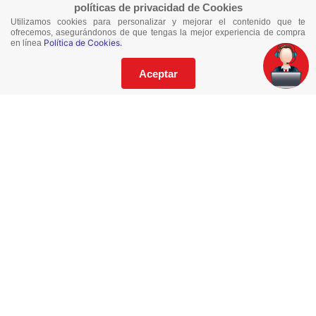
políticas de privacidad de Cookies
Utilizamos cookies para personalizar y mejorar el contenido que te
¡No te pierdas nuestras ofertas!
ofrecemos, asegurándonos de que tengas la mejor experiencia de compra
Política de Cookies.
en línea
Suscríbete a nuestro Catalogo
Aceptar
He leído y acepto los
Términos y Condiciones
de este sitio y la
Política de Privacidad de datos.
Suscríbeme