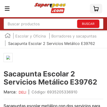
Buscar productos
TÉRMINOS MÁS BUSCADOS
Escolar y Oficina
Borradores y sacapuntas
1
.
england
Sacapunta Escolar 2 Servicios Metálico E39762
2
.
marcador e300
3
.
edding e360
4
.
england sound
Sacapunta Escolar 2
5
.
mouse
Servicios Metálico E39762
6
.
marcadores
7
.
audifonos
Marca:
|
:
6935205336910
DELI
8
.
teclado
Sacapuntas escolar metálico con dos servicios para