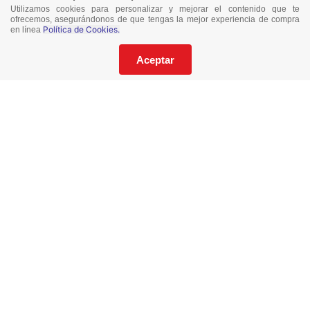
Utilizamos cookies para personalizar y mejorar el contenido que te
ofrecemos, asegurándonos de que tengas la mejor experiencia de compra
Política de Cookies.
en línea
¡No te pierdas nuestras ofertas!
Suscríbete a nuestro Catalogo
Aceptar
He leído y acepto los
Términos y Condiciones
de este sitio y la
Política de Privacidad de datos.
Suscríbeme