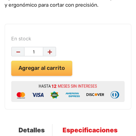
9
.
impresora
y ergonómico para cortar con precisión.
10
.
calculadora
En stock
－
＋
Agregar al carrito
Detalles
Especificaciones