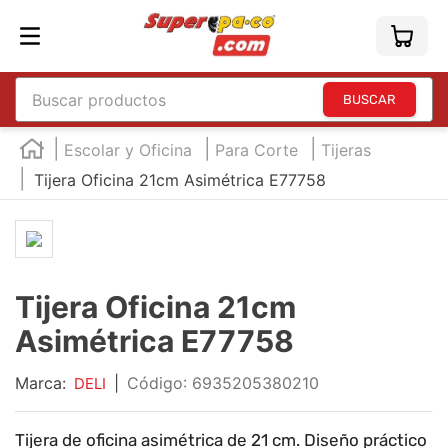
Buscar productos
TÉRMINOS MÁS BUSCADOS
Escolar y Oficina
Para Corte
Tijeras
1
.
england
Tijera Oficina 21cm Asimétrica E77758
2
.
marcador e300
3
.
edding e360
4
.
england sound
Tijera Oficina 21cm
5
.
mouse
Asimétrica E77758
6
.
marcadores
Marca:
|
:
6935205380210
7
.
audifonos
DELI
8
.
teclado
Tijera de oficina asimétrica de 21 cm. Diseño práctico