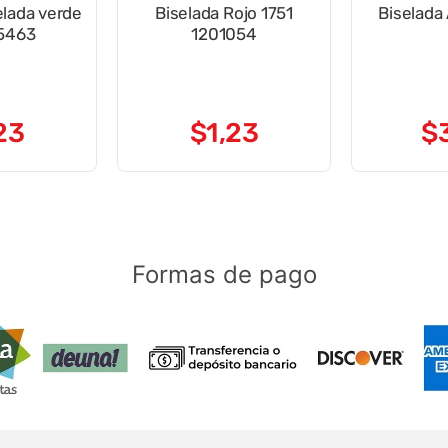
lada verde
Biselada Rojo 1751
Biselada
5463
1201054
23
$
1
,
23
$
Formas de pago