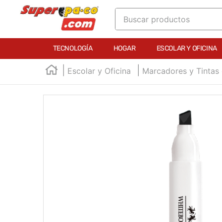
Buscar productos
TÉRMINOS MÁS BUSCADOS
TECNOLOGÍA
HOGAR
ESCOLAR Y OFICINA
1
.
england
Escolar y Oficina
Marcadores y Tintas
2
.
marcador e300
3
.
edding e360
4
.
england sound
5
.
mouse
6
.
audifonos
7
.
marcadores
8
.
teclado
9
.
impresora
10
.
calculadora