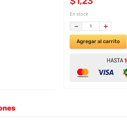
$
1
,
23
En stock
－
＋
Agregar al carrito
iones