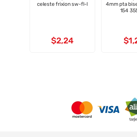
celeste frixion sw-fl-l
4mm pta bise
154 35
$
2
,
24
$
1
,