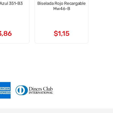
 Azul 351-B3
Biselada Rojo Recargable
Mw46-B
3
,
86
$
1
,
15