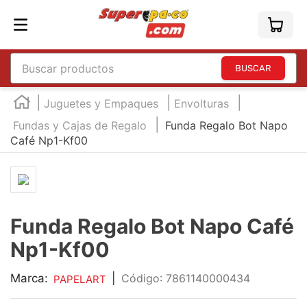
Buscar productos
TÉRMINOS MÁS BUSCADOS
Juguetes y Empaques
Envolturas
1
.
england
Fundas y Cajas de Regalo
Funda Regalo Bot Napo
Café Np1-Kf00
2
.
marcador e300
3
.
edding e360
4
.
england sound
5
.
mouse
Funda Regalo Bot Napo Café
6
.
marcadores
Np1-Kf00
7
.
audifonos
Marca:
|
:
7861140000434
PAPELART
8
.
teclado