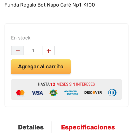
9
.
impresora
Funda Regalo Bot Napo Café Np1-Kf00
10
.
cuadernos
En stock
－
＋
Agregar al carrito
Detalles
Especificaciones