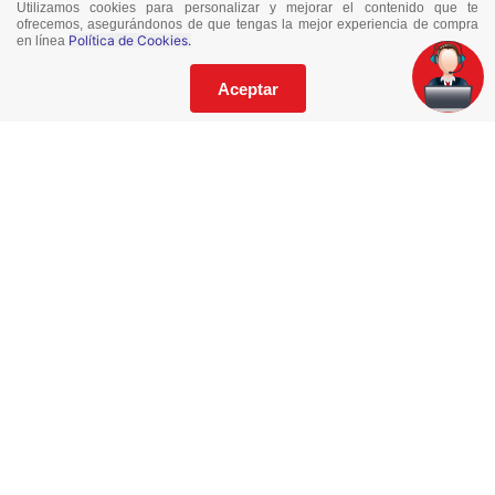
Utilizamos cookies para personalizar y mejorar el contenido que te
¡No te pierdas nuestras ofertas!
ofrecemos, asegurándonos de que tengas la mejor experiencia de compra
Política de Cookies.
en línea
Suscríbete a nuestro Catalogo
Aceptar
He leído y acepto los
Términos y Condiciones
de este sitio y la
Política de Privacidad de datos.
Suscríbeme
© 2021 Todos los derechos reservados