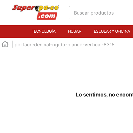
Buscar productos
TÉRMINOS MÁS BUSCADOS
TECNOLOGÍA
HOGAR
ESCOLAR Y OFICINA
1
.
england
portacredencial-rigido-blanco-vertical-8315
2
.
marcador e300
3
.
edding e360
4
.
england sound
5
.
mouse
6
.
audifonos
Lo sentimos, no encon
7
.
marcadores
8
.
teclado
9
.
impresora
10
.
calculadora