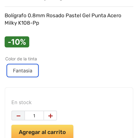
9
.
impresora
10
.
masa moldear vaso 150gr
Bolígrafo 0.8mm Rosado Pastel Gel Punta Acero
Milky K108-Pp
-10%
Color de la tinta
Fantasia
En stock
－
＋
Agregar al carrito