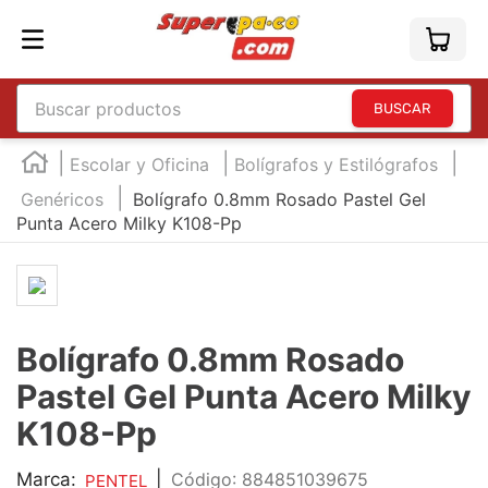
Buscar productos
TÉRMINOS MÁS BUSCADOS
Escolar y Oficina
Bolígrafos y Estilógrafos
1
.
england
Genéricos
Bolígrafo 0.8mm Rosado Pastel Gel
Punta Acero Milky K108-Pp
2
.
marcador e300
3
.
edding e360
4
.
england sound
5
.
mouse
Bolígrafo 0.8mm Rosado
6
.
marcadores
Pastel Gel Punta Acero Milky
7
.
audifonos
K108-Pp
8
.
teclado
Marca:
|
:
884851039675
PENTEL