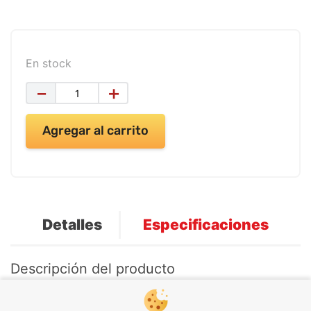
9
.
impresora
10
.
cuadernos
En stock
－
＋
Agregar al carrito
Detalles
Especificaciones
Descripción del producto
" ¡Acrílicos Acrilex son perfectos para todas sus
necesidades de pintura! Estos colores acrílicos se