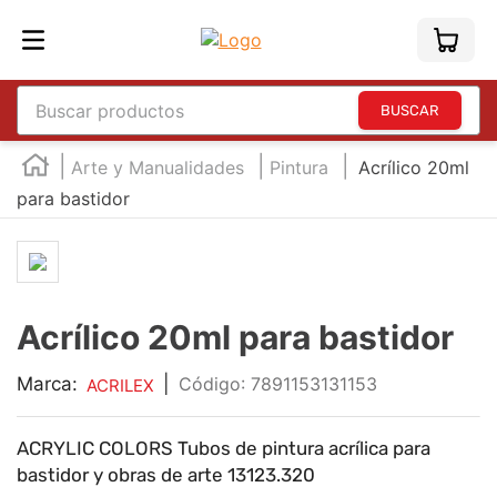
Buscar productos
TÉRMINOS MÁS BUSCADOS
Arte y Manualidades
Pintura
Acrílico 20ml
1
.
england
para bastidor
2
.
marcador e300
3
.
edding e360
4
.
england sound
Acrílico 20ml para bastidor
5
.
mouse
Marca:
|
:
7891153131153
ACRILEX
6
.
marcadores
7
.
audifonos
ACRYLIC COLORS Tubos de pintura acrílica para
8
.
teclado
bastidor y obras de arte 13123.320