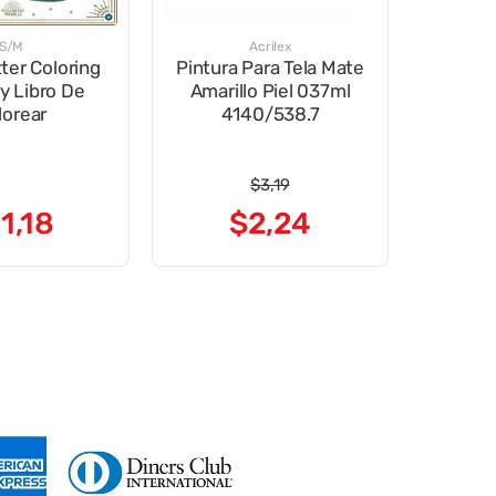
S/M
Acrilex
ter Coloring
Pintura Para Tela Mate
y Libro De
Amarillo Piel 037ml
lorear
4140/538.7
$
3
,
19
11
,
18
$
2
,
24