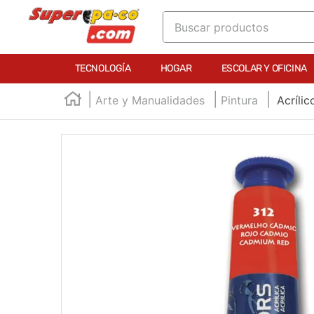
Buscar productos
TÉRMINOS MÁS BUSCADOS
TECNOLOGÍA
HOGAR
ESCOLAR Y OFICINA
1
.
england
Arte y Manualidades
Pintura
Acríli
2
.
marcador e300
3
.
edding e360
4
.
england sound
5
.
mouse
6
.
marcadores
7
.
audifonos
8
.
teclado
9
.
impresora
10
.
calculadora