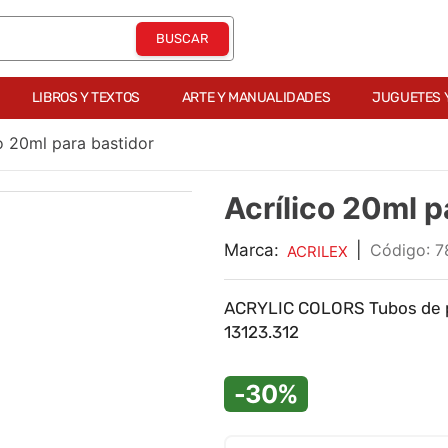
LIBROS Y TEXTOS
ARTE Y MANUALIDADES
JUGUETES 
co 20ml para bastidor
Acrílico 20ml p
Marca:
|
:
7
ACRILEX
ACRYLIC COLORS Tubos de pin
13123.312
-30%