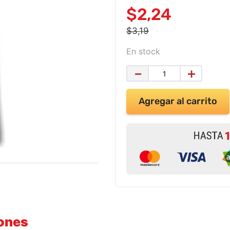
$
2
,
24
$
3
,
19
En stock
－
＋
Agregar al carrito
iones