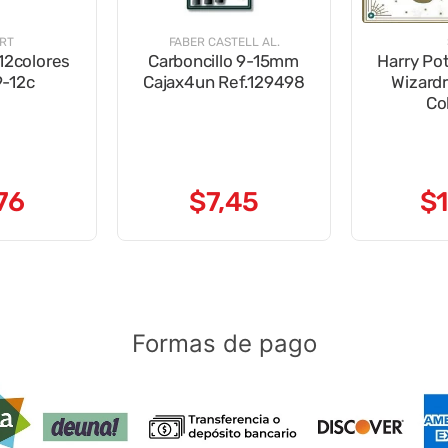
ART
FABER CASTELL AL.
 12colores
Carboncillo 9-15mm
Harry Pot
-12c
Cajax4un Ref.129498
Wizardr
Co
76
$
7
,
45
$
Formas de pago