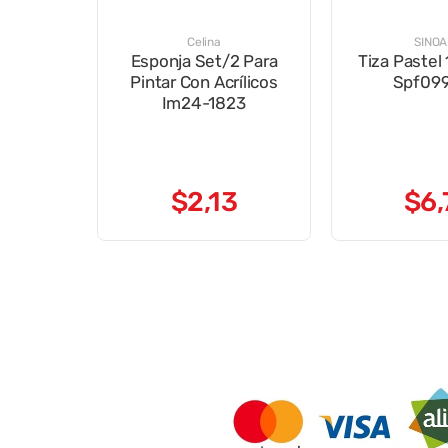
Celina
SINO
Esponja Set/2 Para
Tiza Pastel
Pintar Con Acrílicos
Spf099
Im24-1823
$
2
,
13
$
6
,