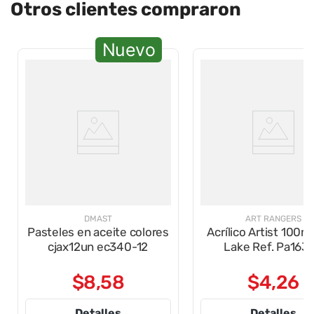
Otros clientes compraron
Nuevo
DMAST
ART RANGERS
Pasteles en aceite colores
Acrílico Artist 100m
cjax12un ec340-12
Lake Ref. Pa163
$
8
,
58
$
4
,
26
Detalles
Detalles