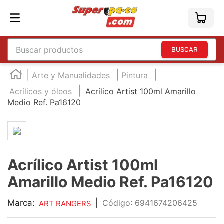
Buscar productos
TÉRMINOS MÁS BUSCADOS
Arte y Manualidades
Pintura
1
.
england
Acrílicos y óleos
Acrílico Artist 100ml Amarillo
Medio Ref. Pa16120
2
.
marcador e300
3
.
edding e360
4
.
england sound
5
.
mouse
Acrílico Artist 100ml
6
.
audifonos
Amarillo Medio Ref. Pa16120
7
.
marcadores
Marca:
|
:
6941674206425
ART RANGERS
8
.
teclado