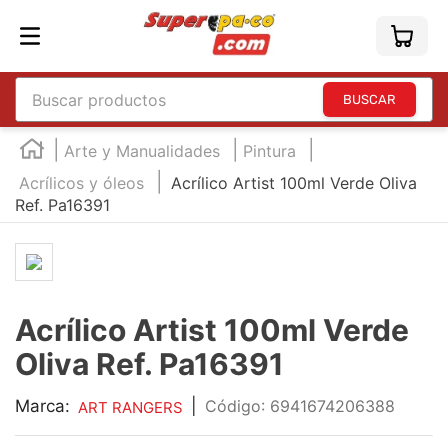
Buscar productos
TÉRMINOS MÁS BUSCADOS
Arte y Manualidades
Pintura
1
.
england
Acrílicos y óleos
Acrílico Artist 100ml Verde Oliva
Ref. Pa16391
2
.
marcador e300
3
.
edding e360
4
.
england sound
5
.
mouse
Acrílico Artist 100ml Verde
6
.
marcadores
Oliva Ref. Pa16391
7
.
audifonos
Marca:
|
:
6941674206388
ART RANGERS
8
.
teclado