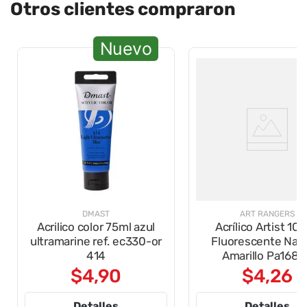
Otros clientes compraron
Nuevo
DMAST
ART RANGERS
Acrilico color 75ml azul
Acrílico Artist 10
ultramarine ref. ec330-or
Fluorescente Nara
414
Amarillo Pa1683
$
4
,
90
$
4
,
26
Detalles
Detalles