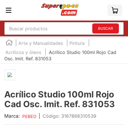
Buscar productos
TÉRMINOS MÁS BUSCADOS
Arte y Manualidades
Pintura
1
.
england
Acrílicos y óleos
Acrílico Studio 100ml Rojo Cad
Osc. Imit. Ref. 831053
2
.
marcador e300
3
.
edding e360
4
.
england sound
5
.
mouse
Acrílico Studio 100ml Rojo
6
.
marcadores
Cad Osc. Imit. Ref. 831053
7
.
audifonos
Marca:
|
:
3167868310539
PEBEO
8
.
teclado