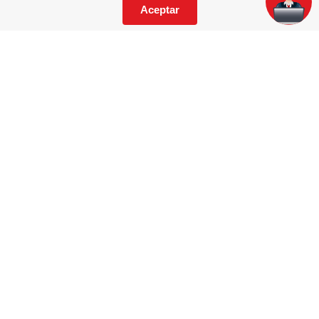
Locales
Aceptar
¿Cómo comprar?
Tiempos de entrega y cobertura
Términos y condiciones
Política de privacidad de datos personales
Contáctanos
Trabaja con nosotros
Facturación electrónica
Paco corporativo
Catálogos
¿Necesitas asistencia?
Whatsapp
ecommerce@pa-co.com
¡Síguenos en redes!