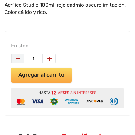
9
.
impresora
Acrílico Studio 100ml, rojo cadmio oscuro imitación.
Color cálido y rico.
10
.
calculadora
En stock
－
＋
Agregar al carrito