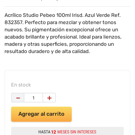
9
.
impresora
10
.
masa moldear vaso 150gr
Acrílico Studio Pebeo 100ml Irisd. Azul Verde Ref.
832357. Perfecto para mezclar y obtener tonos
nuevos. Su pigmentación excepcional ofrece un
acabado brillante y profesional. Ideal para lienzos,
madera y otras superficies, proporcionando un
resultado duradero y de alta calidad.
En stock
－
＋
Agregar al carrito