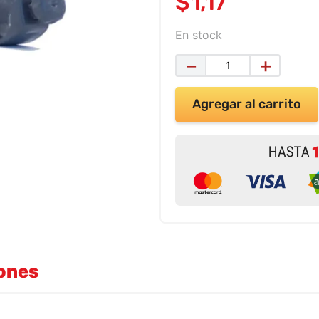
$
1
,
17
En stock
－
＋
Agregar al carrito
iones