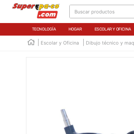
Buscar productos
TÉRMINOS MÁS BUSCADOS
TECNOLOGÍA
HOGAR
ESCOLAR Y OFICINA
1
.
england
Escolar y Oficina
Dibujo técnico y maq
2
.
marcador e300
3
.
edding e360
4
.
england sound
5
.
mouse
6
.
audifonos
7
.
marcadores
8
.
teclado
9
.
impresora
10
.
calculadora