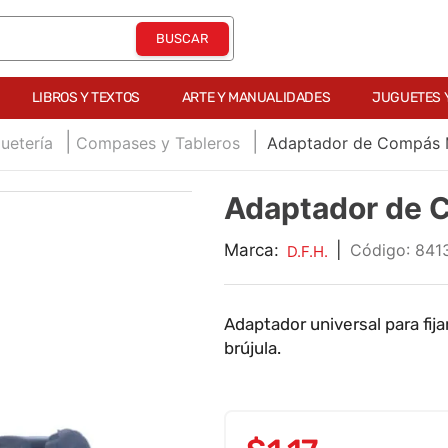
LIBROS Y TEXTOS
ARTE Y MANUALIDADES
JUGUETES 
uetería
Compases y Tableros
Adaptador de Compás M
Adaptador de 
Marca:
|
:
841
D.F.H.
Adaptador universal para fijar
brújula.