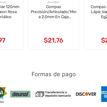
rause
Staedtler
lar 120mm
Compas
Compas 
Neon Rosa
Precisión/Articulado/Min
Lápiz Va
tálico
a 2.0mm En Caja
Eg
Ref.55001
97
$
21
,
76
$
Formas de pago