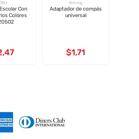
DELI
Rotring
Escolar Con
Adaptador de compás
rios Colores
universal
20502
2
,
47
$
1
,
71