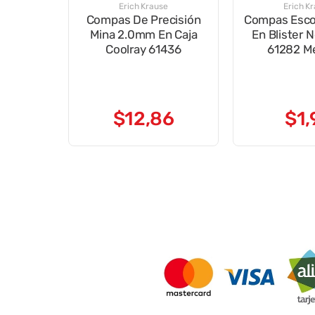
Erich Krause
Erich K
Compas De Precisión
Compas Esco
Mina 2.0mm En Caja
En Blister 
Coolray 61436
61282 Me
$
12
,
86
$
1
,