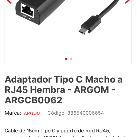
9
.
impresora
10
.
cuadernos
Adaptador Tipo C Macho a
RJ45 Hembra - ARGOM -
ARGCB0062
Marca:
|
:
886540006654
ARGOM
Cable de 15cm Tipo C y puerto de Red RJ45,