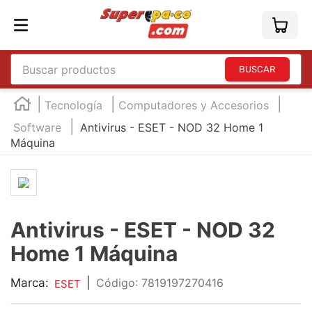
Buscar productos
TÉRMINOS MÁS BUSCADOS
Tecnología
Computadores y Accesorios
1
.
england
Software
Antivirus - ESET - NOD 32 Home 1
Máquina
2
.
marcador e300
3
.
edding e360
4
.
england sound
5
.
mouse
Antivirus - ESET - NOD 32
6
.
marcadores
Home 1 Máquina
7
.
audifonos
Marca:
|
:
7819197270416
ESET
8
.
teclado