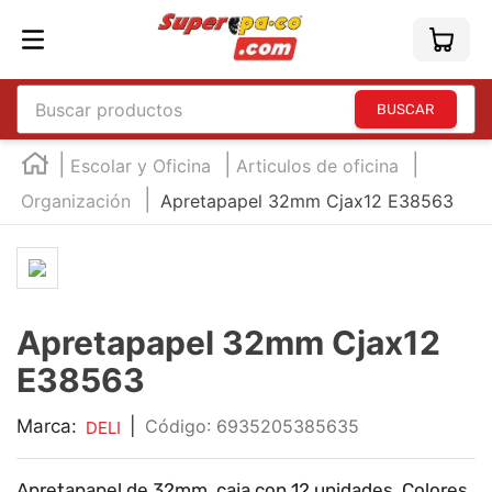
Buscar productos
TÉRMINOS MÁS BUSCADOS
Escolar y Oficina
Articulos de oficina
1
.
england
Organización
Apretapapel 32mm Cjax12 E38563
2
.
marcador e300
3
.
edding e360
4
.
england sound
Apretapapel 32mm Cjax12
5
.
mouse
E38563
6
.
marcadores
7
.
audifonos
Marca:
|
:
6935205385635
DELI
8
.
teclado
Apretapapel de 32mm, caja con 12 unidades. Colores