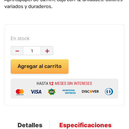
9
.
impresora
variados y duraderos.
10
.
calculadora
En stock
－
＋
Agregar al carrito
Detalles
Especificaciones