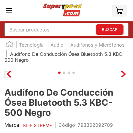
Buscar productos
TÉRMINOS MÁS BUSCADOS
Tecnología
Audio
Audífonos y Micrófonos
1
.
england
Audífono De Conducción Ósea Bluetooth 5.3 KBC-
500 Negro
2
.
marcador e300
3
.
edding e360
4
.
england sound
Audífono De Conducción
5
.
mouse
Ósea Bluetooth 5.3 KBC-
6
.
marcadores
500 Negro
7
.
audifonos
8
.
teclado
Marca:
|
:
798302092709
KLIP XTREME