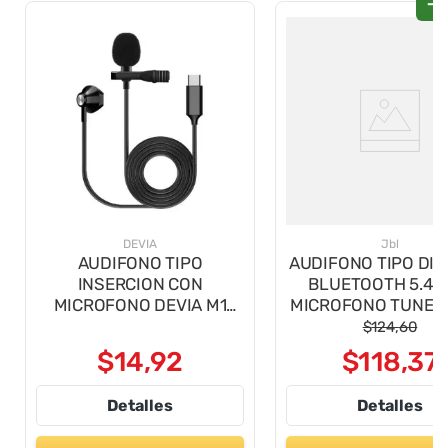
-
DEVIA
Jbl
AUDIFONO TIPO
AUDIFONO TIPO DI
INSERCION CON
BLUETOOTH 5.4 
MICROFONO DEVIA M1
MICROFONO TUNE 
USB TIPO C NEGRO
NEGRO
$
124
,
60
$
14
,
92
$
118
,
37
Detalles
Detalles