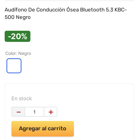
9
.
impresora
Audífono De Conducción Ósea Bluetooth 5.3 KBC-
10
.
masa moldear vaso 150gr
500 Negro
-20%
Color
:
Negro
En stock
－
＋
Agregar al carrito