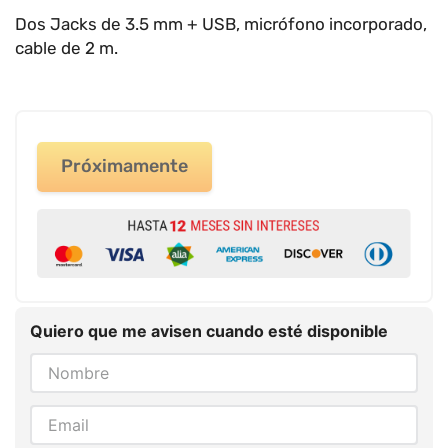
9
.
impresora
Dos Jacks de 3.5 mm + USB, micrófono incorporado,
10
.
cuadernos
cable de 2 m.
Próximamente
Quiero que me avisen cuando esté disponible