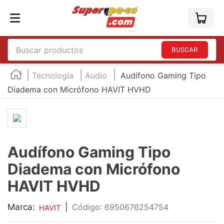
Buscar productos
TÉRMINOS MÁS BUSCADOS
Tecnología
Audio
Audífono Gaming Tipo
1
.
england
Diadema con Micrófono HAVIT HVHD
2
.
marcador e300
3
.
edding e360
4
.
england sound
Audífono Gaming Tipo
5
.
mouse
Diadema con Micrófono
6
.
marcadores
HAVIT HVHD
7
.
audifonos
Marca:
|
:
6950676254754
HAVIT
8
.
teclado