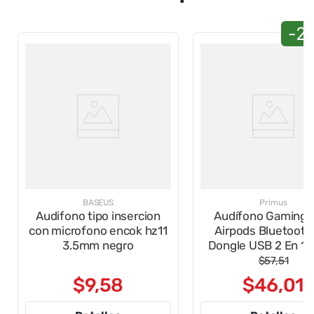
-2
BASEUS
Primus
Audifono tipo insercion
Audífono Gaming 
con microfono encok hz11
Airpods Bluetooth
3.5mm negro
Dongle USB 2 En 1 PWH-
300BK
$
57
,
51
$
9
,
58
$
46
,
01