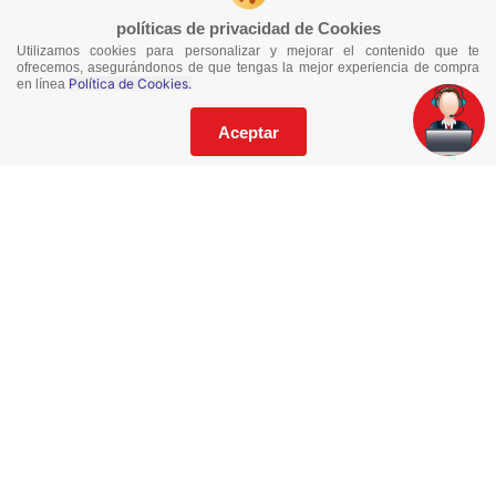
políticas de privacidad de Cookies
Utilizamos cookies para personalizar y mejorar el contenido que te
ofrecemos, asegurándonos de que tengas la mejor experiencia de compra
Política de Cookies.
en línea
Aceptar
Empresa
Quiénes Somos
Locales
¿Cómo comprar?
Tiempos de entrega y cobertura
Términos y condiciones
Política de privacidad de datos personales
Contáctanos
Trabaja con nosotros
Facturación electrónica
Paco corporativo
Catálogos