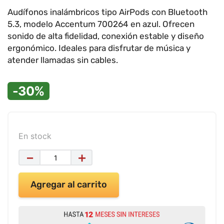
9
.
impresora
Audífonos inalámbricos tipo AirPods con Bluetooth
10
.
cuadernos
5.3, modelo Accentum 700264 en azul. Ofrecen
sonido de alta fidelidad, conexión estable y diseño
ergonómico. Ideales para disfrutar de música y
atender llamadas sin cables.
-30%
En stock
－
＋
Agregar al carrito