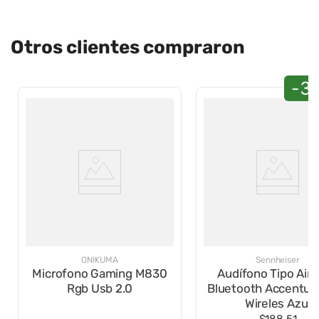
quienes buscan calidad y comodidad en audífonos
inalámbricos.
Otros clientes compraron
-3
ONIKUMA
Sennheiser
Microfono Gaming M830
Audífono Tipo Air
Rgb Usb 2.0
Bluetooth Accentum True
Wireles Azul