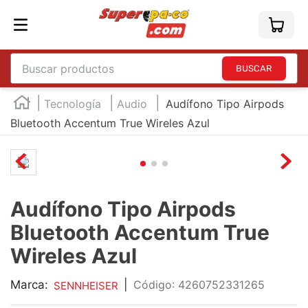
Buscar productos
TÉRMINOS MÁS BUSCADOS
Tecnología
Audio
Audífono Tipo Airpods
1
.
england
Bluetooth Accentum True Wireles Azul
2
.
marcador e300
3
.
edding e360
4
.
england sound
Audífono Tipo Airpods
5
.
mouse
Bluetooth Accentum True
6
.
marcadores
Wireles Azul
7
.
audifonos
Marca:
|
:
4260752331265
SENNHEISER
8
.
teclado