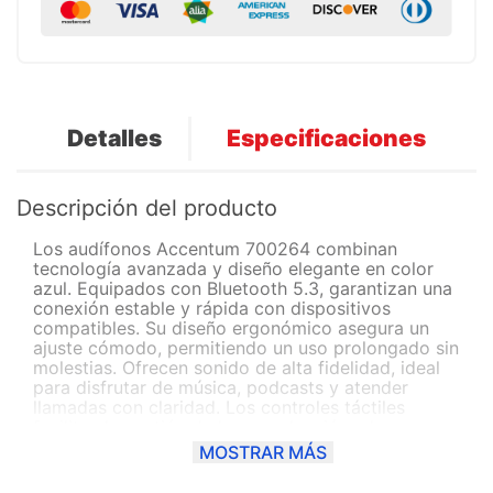
Detalles
Especificaciones
Descripción del producto
Los audífonos Accentum 700264 combinan
tecnología avanzada y diseño elegante en color
azul. Equipados con Bluetooth 5.3, garantizan una
conexión estable y rápida con dispositivos
compatibles. Su diseño ergonómico asegura un
ajuste cómodo, permitiendo un uso prolongado sin
molestias. Ofrecen sonido de alta fidelidad, ideal
para disfrutar de música, podcasts y atender
llamadas con claridad. Los controles táctiles
facilitan la gestión de la reproducción y las
llamadas. Además, su batería de larga duración
MOSTRAR MÁS
permite disfrutar de horas de uso continuo,
convirtiéndolos en una opción excelente para