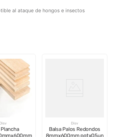
ptible al ataque de hongos e insectos
Disv
Disv
 Plancha
Balsa Palos Redondos
0mmx600mm
8mmx600mm pqtx05un