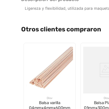
Ligereza y flexibilidad, utilizada para maque
Otros clientes compraron
Disv
Dis
Balsa varilla
Balsa P
04mmx4mmx600mm
01mmx300