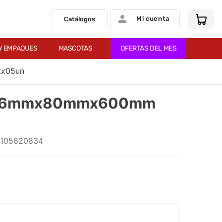
Mi cuenta
Catálogos
Y EMPAQUES
MASCOTAS
OFERTAS DEL MES
tx05un
a 06mmx80mmx600mm
105620834