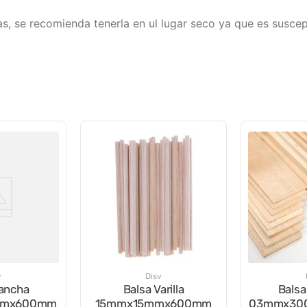
tas, se recomienda tenerla en ul lugar seco ya que es susce
v
Disv
lancha
Balsa Varilla
Balsa
mmx600mm
15mmx15mmx600mm
03mmx30