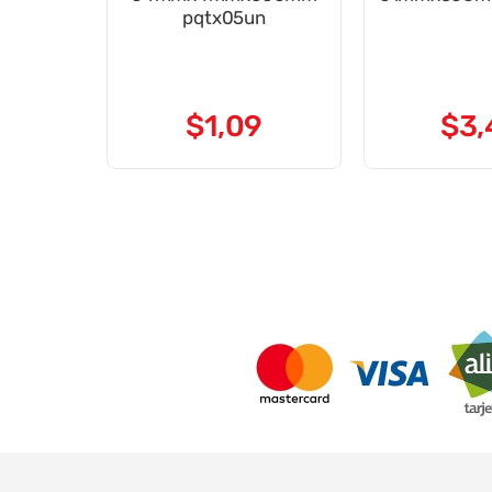
pqtx05un
$
1
,
09
$
3
,