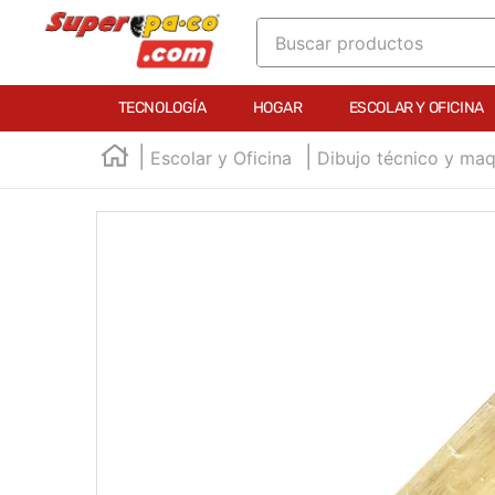
Buscar productos
TÉRMINOS MÁS BUSCADOS
TECNOLOGÍA
HOGAR
ESCOLAR Y OFICINA
1
.
england
Escolar y Oficina
Dibujo técnico y maq
2
.
marcador e300
3
.
edding e360
4
.
england sound
5
.
mouse
6
.
marcadores
7
.
audifonos
8
.
teclado
9
.
impresora
10
.
calculadora