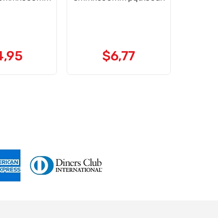
4
,
95
$
6
,
77