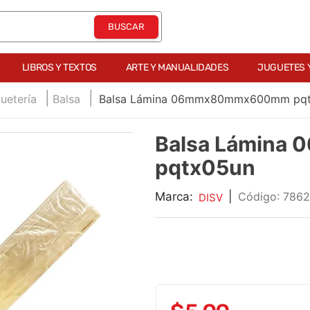
LIBROS Y TEXTOS
ARTE Y MANUALIDADES
JUGUETES 
uetería
Balsa
Balsa Lámina 06mmx80mmx600mm pq
Balsa Lámin
pqtx05un
Marca:
|
:
7862
DISV