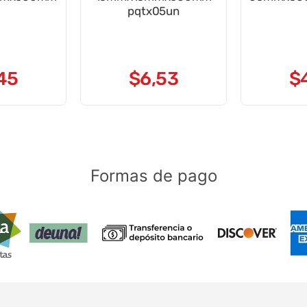
pqtx05un
45
$
6
,
53
$
Formas de pago