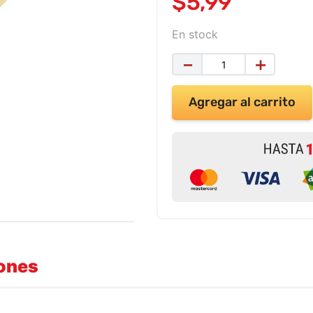
$
5
,
99
En stock
－
＋
Agregar al carrito
iones