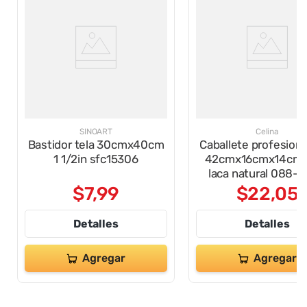
SINOART
Celina
Bastidor tela 30cmx40cm
Caballete profesiona
1 1/2in sfc15306
42cmx16cmx14cm 
laca natural 088-
$
7
,
99
$
22
,
05
Detalles
Detalles
Agregar
Agregar