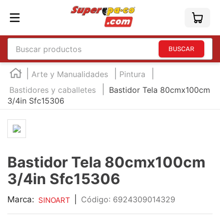
Buscar productos
TÉRMINOS MÁS BUSCADOS
Arte y Manualidades
Pintura
1
.
england
Bastidores y caballetes
Bastidor Tela 80cmx100cm
3/4in Sfc15306
2
.
marcador e300
3
.
edding e360
4
.
england sound
5
.
mouse
Bastidor Tela 80cmx100cm
6
.
marcadores
3/4in Sfc15306
7
.
audifonos
Marca:
|
:
6924309014329
SINOART
8
.
teclado