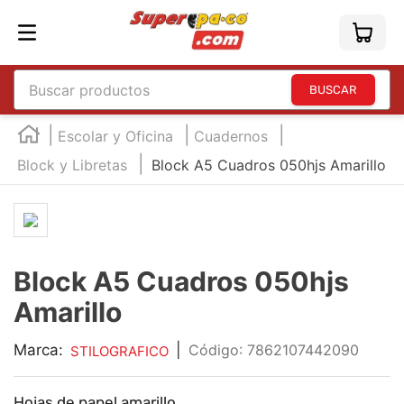
Buscar productos
TÉRMINOS MÁS BUSCADOS
Escolar y Oficina
Cuadernos
1
.
england
Block y Libretas
Block A5 Cuadros 050hjs Amarillo
2
.
marcador e300
3
.
edding e360
4
.
england sound
Block A5 Cuadros 050hjs
5
.
mouse
Amarillo
6
.
marcadores
7
.
audifonos
Marca:
|
:
7862107442090
STILOGRAFICO
8
.
teclado
Hojas de papel amarillo