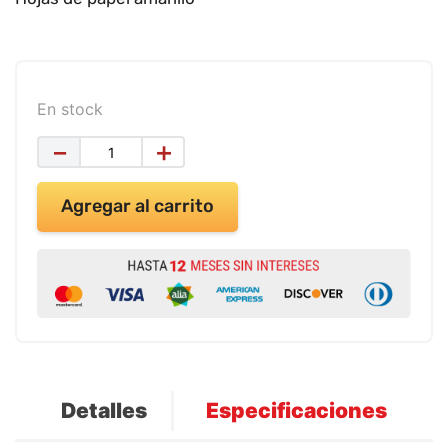
9
.
impresora
10
.
cuadernos
En stock
－
＋
Agregar al carrito
Detalles
Especificaciones