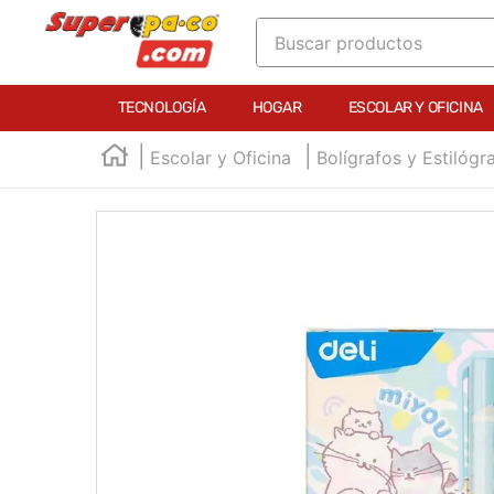
Buscar productos
TÉRMINOS MÁS BUSCADOS
TECNOLOGÍA
HOGAR
ESCOLAR Y OFICINA
1
.
england
Escolar y Oficina
Bolígrafos y Estilógr
2
.
marcador e300
3
.
edding e360
4
.
england sound
5
.
mouse
6
.
audifonos
7
.
marcadores
8
.
teclado
9
.
impresora
10
.
calculadora