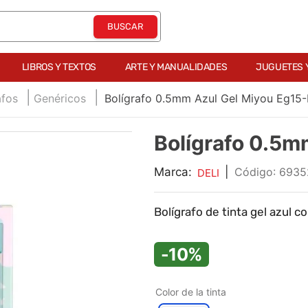
LIBROS Y TEXTOS
ARTE Y MANUALIDADES
JUGUETES 
afos
Genéricos
Bolígrafo 0.5mm Azul Gel Miyou Eg15-
Bolígrafo 0.5m
Marca:
|
:
6935
DELI
Bolígrafo de tinta gel azul 
-10%
Color de la tinta