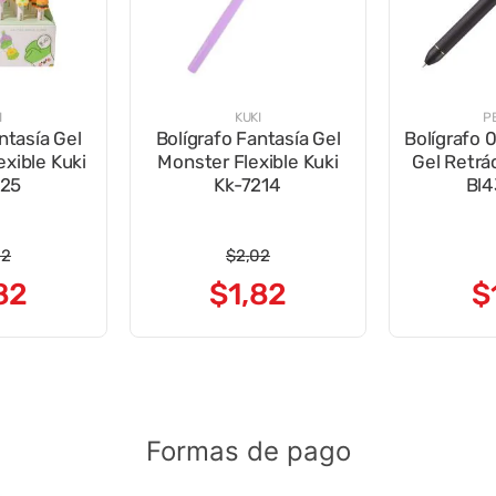
I
KUKI
P
ntasía Gel
Bolígrafo Fantasía Gel
Bolígrafo
exible Kuki
Monster Flexible Kuki
Gel Retrác
125
Kk-7214
Bl4
02
$
2
,
02
82
$
1
,
82
$
Formas de pago