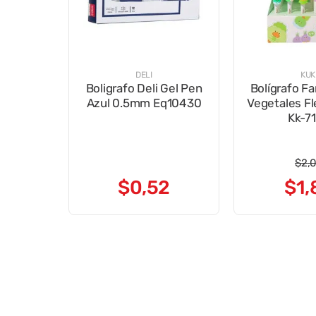
DELI
KUK
Boligrafo Deli Gel Pen
Bolígrafo Fa
Azul 0.5mm Eq10430
Vegetales Fl
Kk-7
$
2
,
$
0
,
52
$
1
,