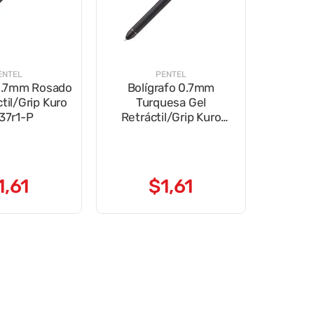
ENTEL
PENTEL
 0.7mm Rosado
Bolígrafo 0.7mm
til/Grip Kuro
Turquesa Gel
37r1-P
Retráctil/Grip Kuro
Bl437r1-S3
1
,
61
$
1
,
61