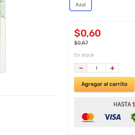
Azul
$
0
,
60
$
0
,
67
En stock
－
＋
Agregar al carrito