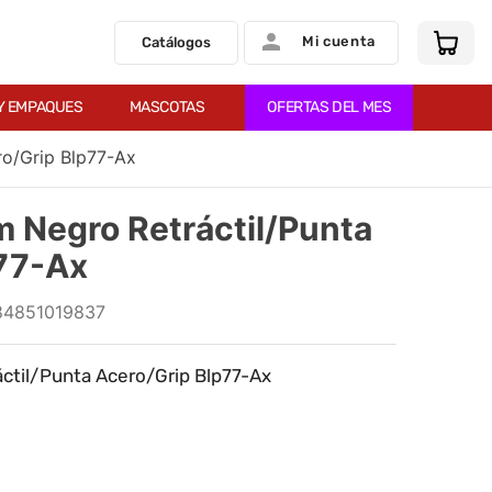
Mi cuenta
Catálogos
Y EMPAQUES
MASCOTAS
OFERTAS DEL MES
ro/Grip Blp77-Ax
m Negro Retráctil/Punta
77-Ax
84851019837
ctil/Punta Acero/Grip Blp77-Ax