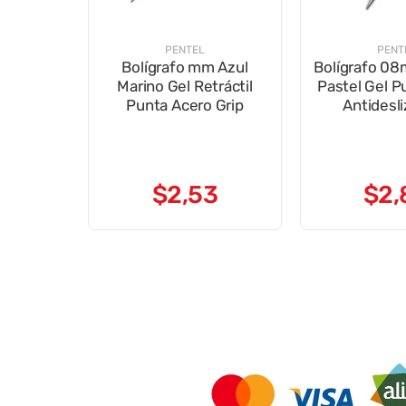
PENTEL
PENT
Bolígrafo mm Azul
Bolígrafo 0
Marino Gel Retráctil
Pastel Gel P
Punta Acero Grip
Antidesl
$
2
,
53
$
2
,