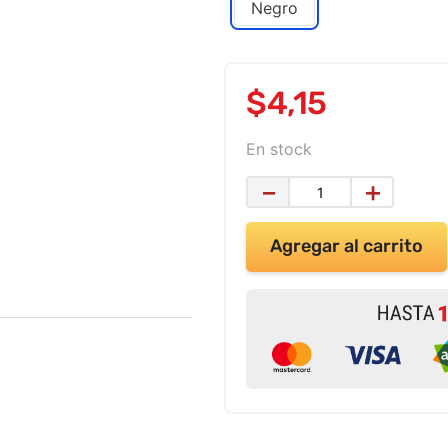
Negro
$
4
,
15
En stock
－
＋
Agregar al carrito