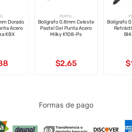
EL
PENTEL
P
8mm Dorado
Bolígrafo 0.8mm Celeste
Bolígrafo 
unta Acero
Pastel Gel Punta Acero
Retrácti
iza K8X
Milky K108-Ps
Bl4
88
$
2
,
65
$
Formas de pago