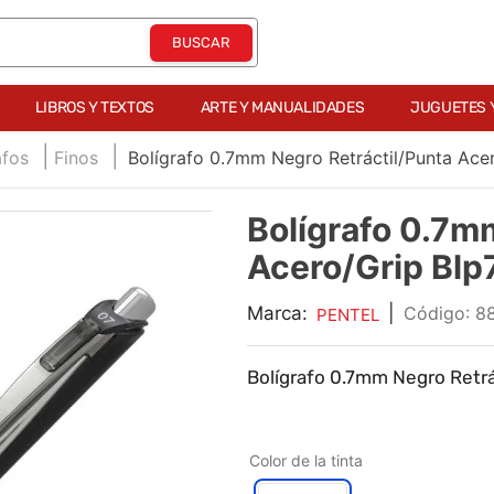
LIBROS Y TEXTOS
ARTE Y MANUALIDADES
JUGUETES 
afos
Finos
Bolígrafo 0.7mm Negro Retráctil/Punta Ace
Bolígrafo 0.7m
Acero/Grip Blp
Marca:
|
:
8
PENTEL
Bolígrafo 0.7mm Negro Retrá
Color de la tinta