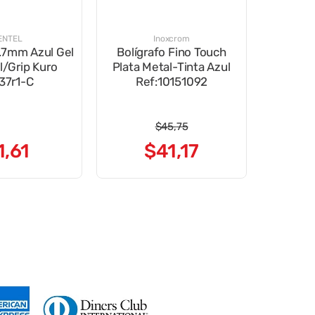
ENTEL
Inoxcrom
0.7mm Azul Gel
Bolígrafo Fino Touch
l/Grip Kuro
Plata Metal-Tinta Azul
37r1-C
Ref:10151092
$
45
,
75
1
,
61
$
41
,
17