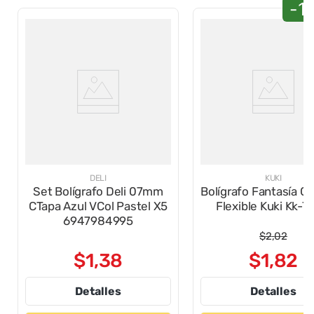
-1
DELI
KUKI
Set Bolígrafo Deli 07mm
Bolígrafo Fantasía Ge
CTapa Azul VCol Pastel X5
Flexible Kuki Kk-
6947984995
$
2
,
02
$
1
,
38
$
1
,
82
Detalles
Detalles