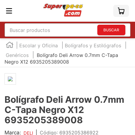
Buscar productos
TÉRMINOS MÁS BUSCADOS
Escolar y Oficina
Bolígrafos y Estilógrafos
1
.
england
Genéricos
Bolígrafo Deli Arrow 0.7mm C-Tapa
Negro X12 6935205389008
2
.
marcador e300
3
.
edding e360
4
.
england sound
5
.
mouse
Bolígrafo Deli Arrow 0.7mm
6
.
marcadores
C-Tapa Negro X12
7
.
audifonos
6935205389008
8
.
teclado
Marca:
|
:
6935205386922
DELI