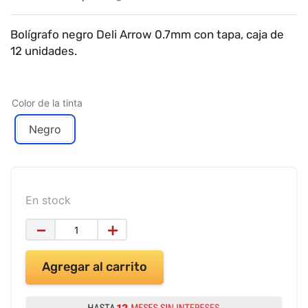
9
.
impresora
10
.
masa moldear vaso 150gr
Bolígrafo negro Deli Arrow 0.7mm con tapa, caja de
12 unidades.
Color de la tinta
Negro
En stock
－
＋
Agregar al carrito