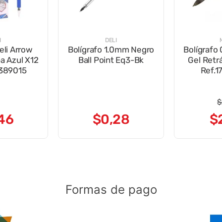
I
DELI
eli Arrow
Bolígrafo 1.0mm Negro
Bolígrafo
a Azul X12
Ball Point Eq3-Bk
Gel Retrá
389015
Ref.1
$
46
$
0
,
28
$
Formas de pago