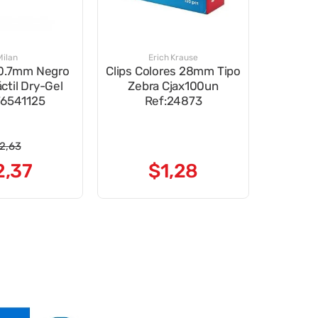
Milan
Erich Krause
 0.7mm Negro
Clips Colores 28mm Tipo
ctil Dry-Gel
Zebra Cjax100un
76541125
Ref:24873
2
,
63
2
,
37
$
1
,
28