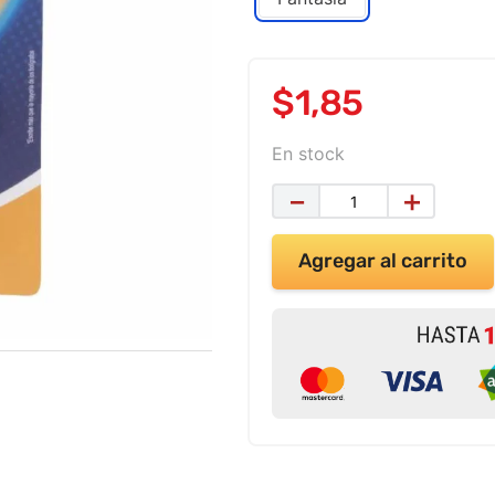
$
1
,
85
En stock
－
＋
Agregar al carrito