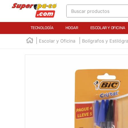
Buscar productos
TÉRMINOS MÁS BUSCADOS
TECNOLOGÍA
HOGAR
ESCOLAR Y OFICINA
1
.
england
Escolar y Oficina
Bolígrafos y Estilógr
2
.
marcador e300
3
.
edding e360
4
.
england sound
5
.
mouse
6
.
marcadores
7
.
audifonos
8
.
teclado
9
.
impresora
10
.
calculadora