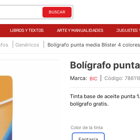
LIBROS Y TEXTOS
ARTE Y MANUALIDADES
JUGUETES 
afos
Genéricos
Bolígrafo punta media Blister 4 colores
Bolígrafo punta
Marca:
|
:
78611
BIC
Tinta base de aceite punta 
bolígrafo gratis.
Color de la tinta
Fantasia