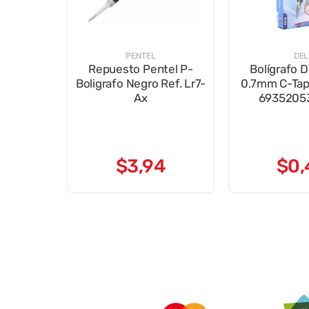
PENTEL
DEL
Repuesto Pentel P-
Bolígrafo D
Boligrafo Negro Ref. Lr7-
0.7mm C-Tap
Ax
6935205
$
3
,
94
$
0
,