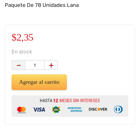
9
.
impresora
Paquete De 78 Unidades Lana
10
.
cuadernos
$
2
,
35
En stock
－
＋
Agregar al carrito