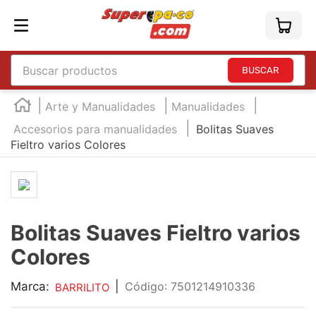
Buscar productos
TÉRMINOS MÁS BUSCADOS
Arte y Manualidades
Manualidades
1
.
england
Accesorios para manualidades
Bolitas Suaves
Fieltro varios Colores
2
.
marcador e300
3
.
edding e360
4
.
england sound
5
.
mouse
Bolitas Suaves Fieltro varios
6
.
marcadores
Colores
7
.
audifonos
Marca:
|
:
7501214910336
BARRILITO
8
.
teclado