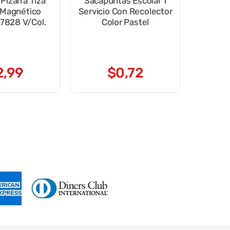
Pizarra Tiza
Sacapuntas Escolar 1
 Magnético
Servicio Con Recolector
7828 V/Col.
Color Pastel
2
,
99
$
0
,
72