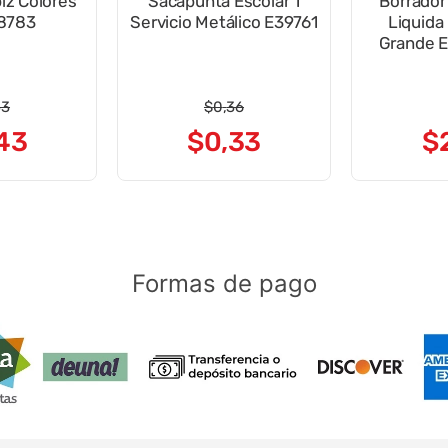
iz Colores
Sacapunta Escolar 1
Borrador 
48783
Servicio Metálico E39761
Liquida
Grande E
53
$
0
,
36
43
$
0
,
33
$
Formas de pago