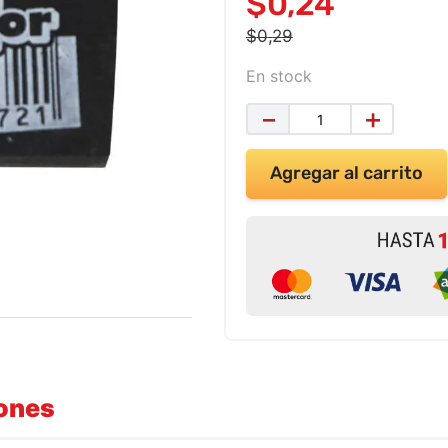
$
0
,
24
$
0
,
29
En stock
－
＋
Agregar al carrito
iones