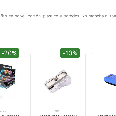
ito en papel, cartón, plástico y paredes. No mancha ni romp
-20%
-10%
rause
DELI