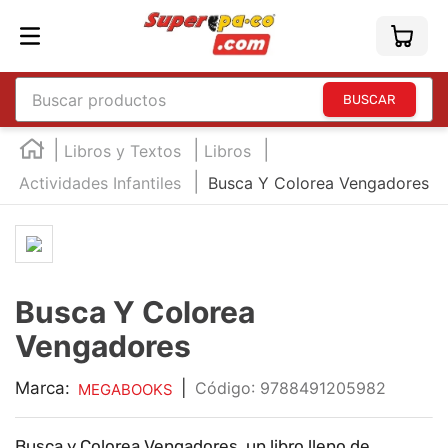
Buscar productos
TÉRMINOS MÁS BUSCADOS
Libros y Textos
Libros
1
.
england
Actividades Infantiles
Busca Y Colorea Vengadores
2
.
marcador e300
3
.
edding e360
4
.
england sound
Busca Y Colorea
5
.
mouse
Vengadores
6
.
audifonos
7
.
marcadores
Marca:
|
:
9788491205982
MEGABOOKS
8
.
teclado
Busca y Colorea Vengadores, un libro lleno de