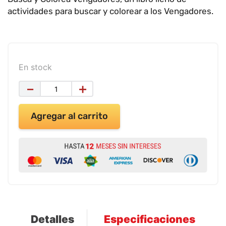
9
.
impresora
actividades para buscar y colorear a los Vengadores.
10
.
calculadora
En stock
－
＋
Agregar al carrito
Detalles
Especificaciones