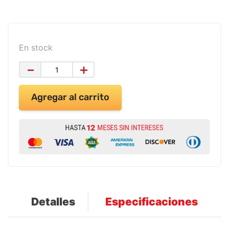
9
.
impresora
10
.
masa moldear vaso 150gr
En stock
－
＋
Agregar al carrito
Detalles
Especificaciones