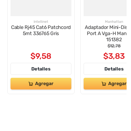
Intellinet
Manhattan
Cable Rj45 Cat6 Patchcord
Adaptador Mini-Dis
5mt 336765 Gris
Port A Vga-H Manhattan
151382
$
12
,
78
$
9
,
58
$
3
,
83
Detalles
Detalles
Agregar
Agregar