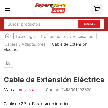
Buscar productos
TÉRMINOS MÁS BUSCADOS
Tecnología
Computadores y Accesorios
1
.
england
Cables y Adaptadores
Cable de Extensión
Eléctrica
2
.
marcador e300
3
.
edding e360
4
.
england sound
5
.
mouse
Cable de Extensión Eléctrica
6
.
marcadores
Marca:
|
:
7453001203629
BEST VALUE
7
.
audifonos
8
.
teclado
Cable de 2.7m, Para uso en interior.