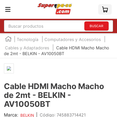
Buscar productos
TÉRMINOS MÁS BUSCADOS
Tecnología
Computadores y Accesorios
1
.
england
Cables y Adaptadores
Cable HDMI Macho Macho
de 2mt - BELKIN - AV10050BT
2
.
marcador e300
3
.
edding e360
4
.
england sound
5
.
mouse
Cable HDMI Macho Macho
6
.
marcadores
de 2mt - BELKIN -
7
.
audifonos
AV10050BT
8
.
teclado
Marca:
|
:
745883714421
BELKIN