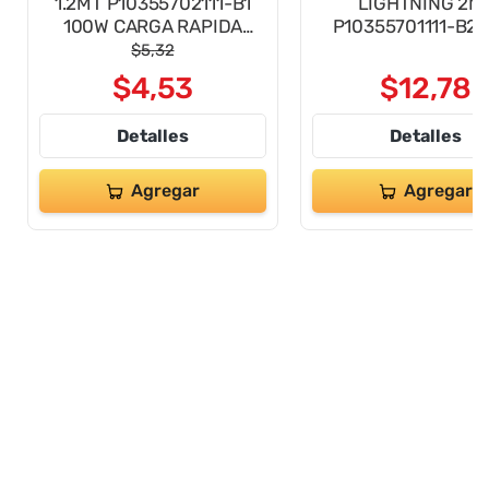
1.2MT P10355702111-B1
LIGHTNING 2M
100W CARGA RAPIDA
P10355701111-B2
NEGRO
CARGA RAPIDA N
$
5
,
32
$
4
,
53
$
12
,
78
Detalles
Detalles
Agregar
Agregar