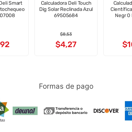
Deli Smart
Calculadora Deli Touch
Calculadora D
utochequeo
Dig Solar Reclinada Azul
Científic
907008
69505684
Negr 0
$
8
,
53
92
$
4
,
27
$
1
Formas de pago