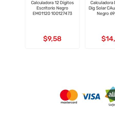
Calculadora 12 Dígitos
Calculadora 
Escritorio Negro
Dig Solar CA
EM01120 100127473
Negro 6
$
9
,
58
$
14
,