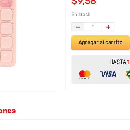
$
9
,
58
En stock
－
＋
Agregar al carrito
iones