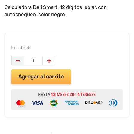
9
.
impresora
Calculadora Deli Smart, 12 dígitos, solar, con
10
.
calculadora
autochequeo, color negro.
En stock
－
＋
Agregar al carrito