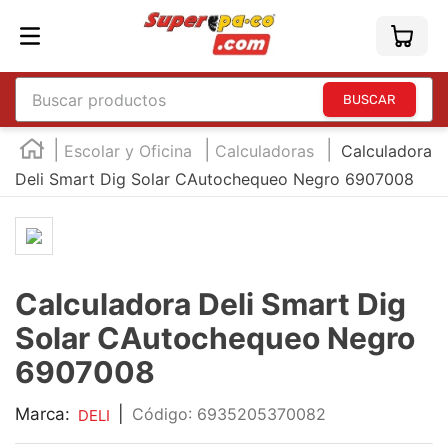
Buscar productos
TÉRMINOS MÁS BUSCADOS
Escolar y Oficina
Calculadoras
Calculadora
1
.
england
Deli Smart Dig Solar CAutochequeo Negro 6907008
2
.
marcador e300
3
.
edding e360
4
.
england sound
Calculadora Deli Smart Dig
5
.
mouse
Solar CAutochequeo Negro
6
.
marcadores
6907008
7
.
audifonos
Marca:
|
:
6935205370082
DELI
8
.
teclado