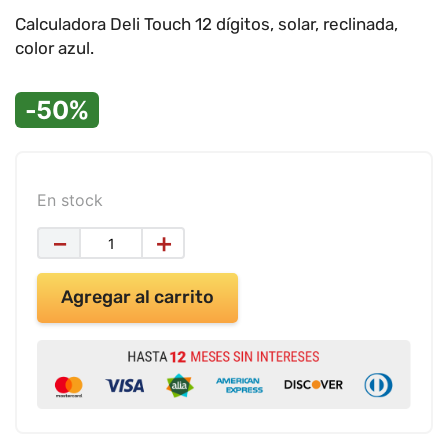
9
.
impresora
Calculadora Deli Touch 12 dígitos, solar, reclinada,
10
.
masa moldear vaso 150gr
color azul.
-50%
En stock
－
＋
Agregar al carrito