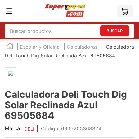
Buscar productos
TÉRMINOS MÁS BUSCADOS
Escolar y Oficina
Calculadoras
Calculadora
1
.
england
Deli Touch Dig Solar Reclinada Azul 69505684
2
.
marcador e300
3
.
edding e360
4
.
england sound
Calculadora Deli Touch Dig
5
.
mouse
Solar Reclinada Azul
6
.
marcadores
69505684
7
.
audifonos
Marca:
|
:
6935205368324
DELI
8
.
teclado