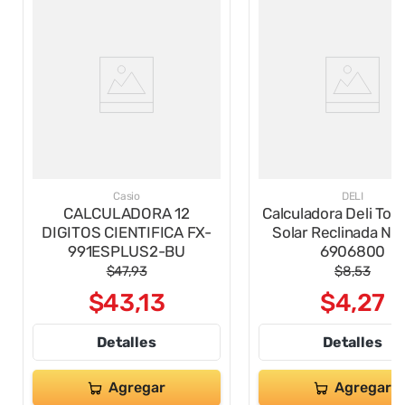
Casio
DELI
CALCULADORA 12
Calculadora Deli Touch 
DIGITOS CIENTIFICA FX-
Solar Reclinada Nar
991ESPLUS2-BU
6906800
$
47
,
93
$
8
,
53
$
43
,
13
$
4
,
27
Detalles
Detalles
Agregar
Agregar