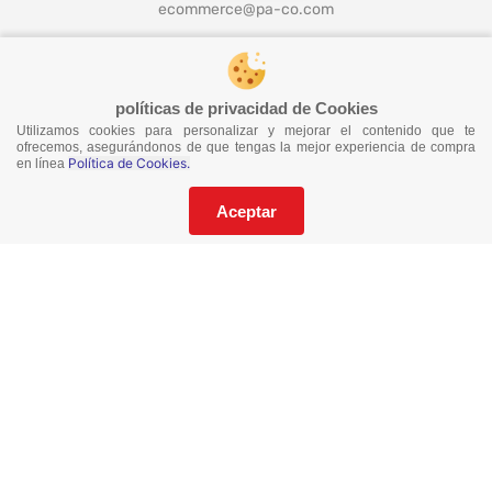
ecommerce@pa-co.com
¡Síguenos en redes!
políticas de privacidad de Cookies
Utilizamos cookies para personalizar y mejorar el contenido que te
ofrecemos, asegurándonos de que tengas la mejor experiencia de compra
Política de Cookies.
en línea
¡No te pierdas nuestras ofertas!
Suscríbete a nuestro Catalogo
Aceptar
He leído y acepto los
Términos y Condiciones
de este sitio y la
Política de Privacidad de datos.