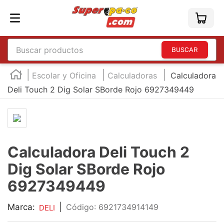
Buscar productos
TÉRMINOS MÁS BUSCADOS
Escolar y Oficina
Calculadoras
Calculadora
1
.
england
Deli Touch 2 Dig Solar SBorde Rojo 6927349449
2
.
marcador e300
3
.
edding e360
4
.
england sound
Calculadora Deli Touch 2
5
.
mouse
Dig Solar SBorde Rojo
6
.
marcadores
6927349449
7
.
audifonos
Marca:
|
:
6921734914149
DELI
8
.
teclado