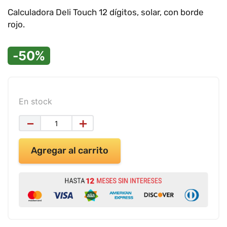
9
.
impresora
Calculadora Deli Touch 12 dígitos, solar, con borde
10
.
masa moldear vaso 150gr
rojo.
-50%
En stock
－
＋
Agregar al carrito