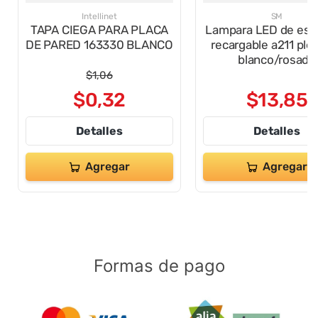
Intellinet
SM
TAPA CIEGA PARA PLACA
Lampara LED de escr
DE PARED 163330 BLANCO
recargable a211 ple
blanco/rosado
$
1
,
06
$
0
,
32
$
13
,
85
Detalles
Detalles
Agregar
Agregar
Formas de pago