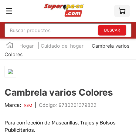
Buscar productos
TÉRMINOS MÁS BUSCADOS
Hogar
Cuidado del hogar
Cambrela varios
1
.
england
Colores
2
.
marcador e300
3
.
edding e360
4
.
england sound
Cambrela varios Colores
5
.
mouse
Marca:
|
:
9780201379822
S/M
6
.
marcadores
7
.
audifonos
Para confección de Mascarillas, Trajes y Bolsos
8
.
teclado
Publicitarios.