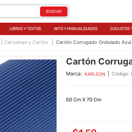
LIBROS Y TEXTOS
ARTE Y MANUALIDADES
JUGUETES 
Cartulinas y Cartón
Cartón Corrugado Ondulado Azul
Cartón Corrug
Marca:
|
:
KARLSON
50 Cm X 70 Cm