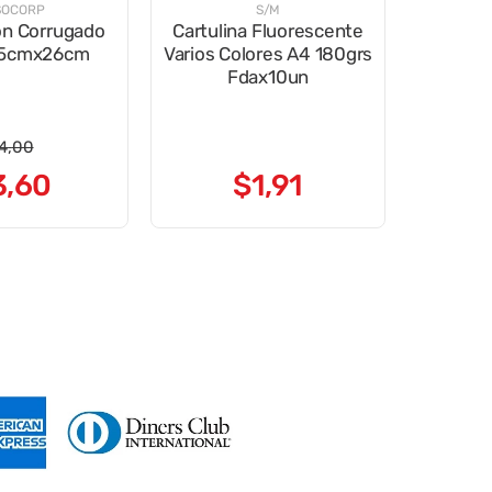
SOCORP
S/M
ón Corrugado
Cartulina Fluorescente
5cmx26cm
Varios Colores A4 180grs
Fdax10un
4
,
00
3
,
60
$
1
,
91