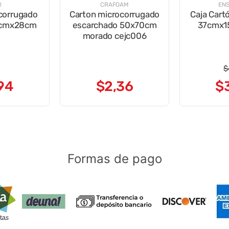
l
CRAFOAM
EN
 corrugado
Carton microcorrugado
Caja Cart
5cmx28cm
escarchado 50x70cm
37cmx1
morado cejc006
$
94
$
2
,
36
$
Formas de pago