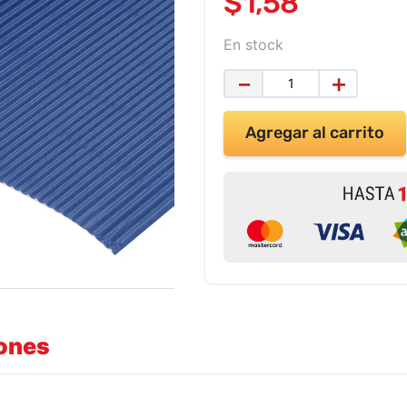
$
1
,
58
En stock
－
＋
Agregar al carrito
iones