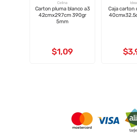
Celina
Idea
Carton pluma blanco a3
Caja carton
42cmx29.7cm 390gr
40cmx32.
5mm
$
1
,
09
$
3
,