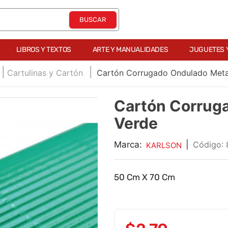
LIBROS Y TEXTOS
ARTE Y MANUALIDADES
JUGUETES 
Cartulinas y Cartón
Cartón Corrugado Ondulado Meta
Cartón Corrug
Verde
Marca:
|
:
KARLSON
50 Cm X 70 Cm