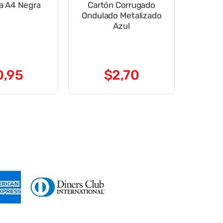
na A4 Negra
Cartón Corrugado
Ondulado Metalizado
Azul
0
,
95
$
2
,
70