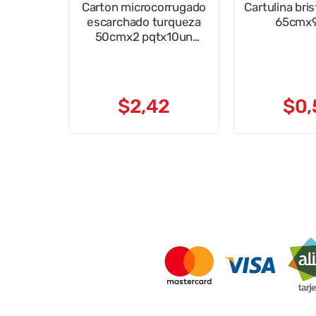
Carton microcorrugado
Cartulina bris
escarchado turqueza
65cmx
50cmx2 pqtx10un
cce009
$
2
,
42
$
0
,