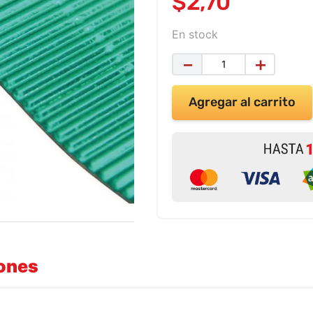
$
2
,
70
En stock
－
＋
Agregar al carrito
iones