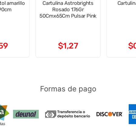
tol amarillo
Cartulina Astrobrights
Cartuli
90cm
Rosado 176Gr
50Cmx65Cm Pulsar Pink
59
$
1
,
27
$
Formas de pago