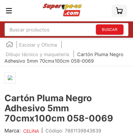
Buscar productos
TÉRMINOS MÁS BUSCADOS
Escolar y Oficina
1
.
england
Dibujo técnico y maquetería
Cartón Pluma Negro
Adhesivo 5mm 70cmx100cm 058-0069
2
.
marcador e300
3
.
edding e360
4
.
england sound
5
.
mouse
Cartón Pluma Negro
6
.
marcadores
Adhesivo 5mm
7
.
audifonos
70cmx100cm 058-0069
8
.
teclado
Marca:
|
:
7861139843639
CELINA