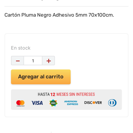
9
.
impresora
10
.
calculadora
Cartón Pluma Negro Adhesivo 5mm 70x100cm.
En stock
－
＋
Agregar al carrito