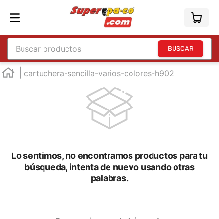
Buscar productos
TÉRMINOS MÁS BUSCADOS
cartuchera-sencilla-varios-colores-h902
1
.
england
2
.
marcador e300
3
.
edding e360
4
.
england sound
5
.
mouse
Lo sentimos, no encontramos productos para tu
búsqueda, intenta de nuevo usando otras
6
.
marcadores
palabras.
7
.
audifonos
8
.
teclado