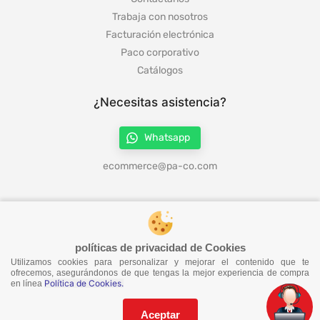
Trabaja con nosotros
Facturación electrónica
Paco corporativo
Catálogos
¿Necesitas asistencia?
Whatsapp
ecommerce@pa-co.com
¡Síguenos en redes!
políticas de privacidad de Cookies
Utilizamos cookies para personalizar y mejorar el contenido que te
¡No te pierdas nuestras ofertas!
ofrecemos, asegurándonos de que tengas la mejor experiencia de compra
Política de Cookies.
en línea
Suscríbete a nuestro Catalogo
Aceptar