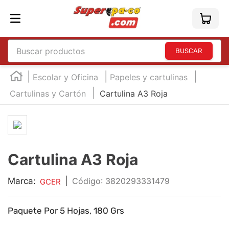
Buscar productos
TÉRMINOS MÁS BUSCADOS
Escolar y Oficina
Papeles y cartulinas
1
.
england
Cartulinas y Cartón
Cartulina A3 Roja
2
.
marcador e300
3
.
edding e360
4
.
england sound
Cartulina A3 Roja
5
.
mouse
6
.
marcadores
Marca:
|
:
3820293331479
GCER
7
.
audifonos
Paquete Por 5 Hojas, 180 Grs
8
.
teclado