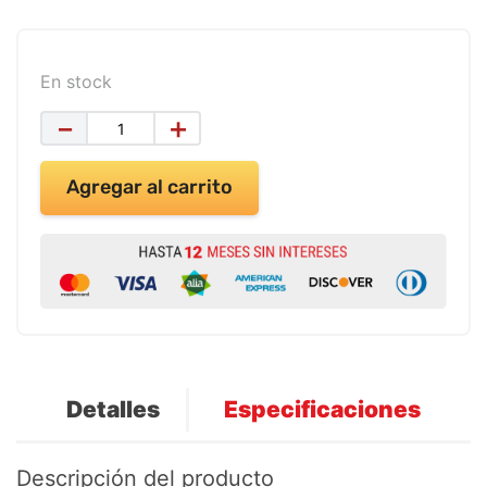
9
.
impresora
10
.
calculadora
En stock
－
＋
Agregar al carrito
Detalles
Especificaciones
Descripción del producto