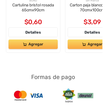
BOND
Sin Marca
Cartulina bristol rosada
Carton paja blanco 
65cmx90cm
70cmx100cm
$
0
,
60
$
3
,
09
Detalles
Detalles
Agregar
Agregar
Formas de pago