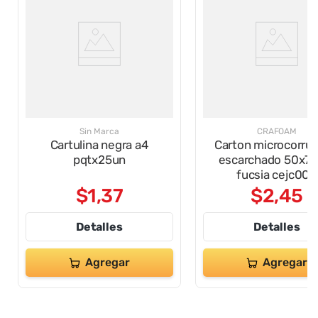
Sin Marca
CRAFOAM
Cartulina negra a4
Carton microcorru
pqtx25un
escarchado 50x7
fucsia cejc004
$
1
,
37
$
2
,
45
Detalles
Detalles
Agregar
Agregar