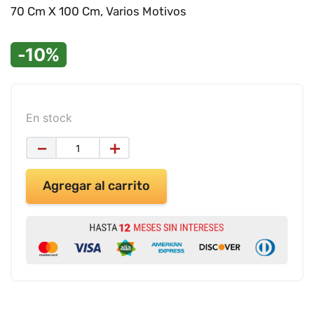
9
.
impresora
70 Cm X 100 Cm, Varios Motivos
10
.
masa moldear vaso 150gr
-10%
En stock
－
＋
Agregar al carrito