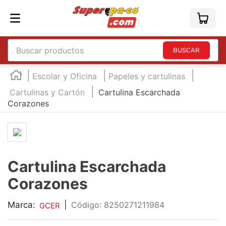
Buscar productos
TÉRMINOS MÁS BUSCADOS
Escolar y Oficina
Papeles y cartulinas
1
.
england
Cartulinas y Cartón
Cartulina Escarchada
Corazones
2
.
marcador e300
3
.
edding e360
4
.
england sound
5
.
mouse
Cartulina Escarchada
6
.
marcadores
Corazones
7
.
audifonos
Marca:
|
:
8250271211984
GCER
8
.
teclado