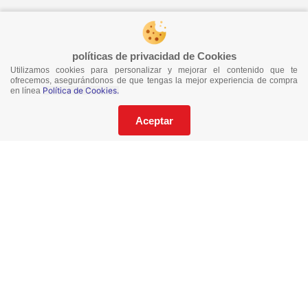
¡Síguenos en redes!
políticas de privacidad de Cookies
Utilizamos cookies para personalizar y mejorar el contenido que te
¡No te pierdas nuestras ofertas!
ofrecemos, asegurándonos de que tengas la mejor experiencia de compra
Política de Cookies.
en línea
Suscríbete a nuestro Catalogo
Aceptar
He leído y acepto los
Términos y Condiciones
de este sitio y la
Política de Privacidad de datos.
Suscríbeme