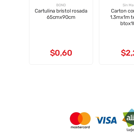
BOND
Sin Ma
Cartulina bristol rosada
Carton co
65cmx90cm
1.3mx1m t
btox1
$
0
,
60
$
2
,