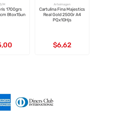
S/M
Arteimagen
ris 1700grs
Cartulina Fina Majestics
cm Btox15un
Real Gold 250Gr A4
PQx10Hjs
5
,
00
$
6
,
62