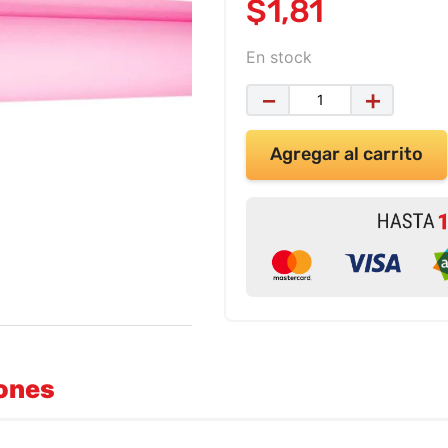
$
1
,
81
En stock
－
＋
Agregar al carrito
iones