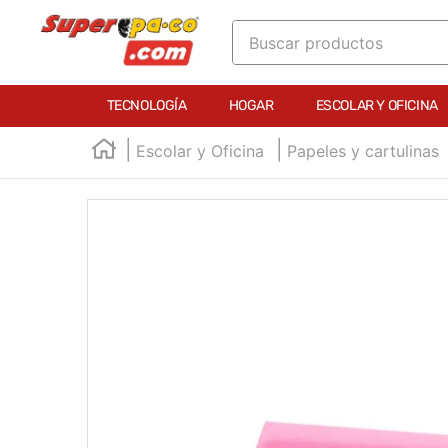
Buscar productos
TÉRMINOS MÁS BUSCADOS
TECNOLOGÍA
HOGAR
ESCOLAR Y OFICINA
1
.
england
Escolar y Oficina
Papeles y cartulinas
2
.
marcador e300
3
.
edding e360
4
.
england sound
5
.
mouse
6
.
audifonos
7
.
marcadores
8
.
teclado
9
.
impresora
10
.
calculadora