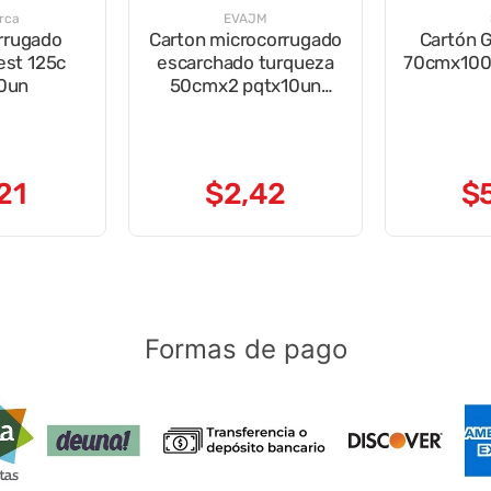
rca
EVAJM
rrugado
Carton microcorrugado
Cartón G
est 125c
escarchado turqueza
70cmx100
0un
50cmx2 pqtx10un
cce009
21
$
2
,
42
$
Formas de pago