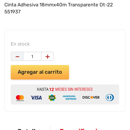
9
.
impresora
Cinta Adhesiva 18mmx40m Transparente Dt-22
551937
10
.
calculadora
En stock
－
＋
Agregar al carrito