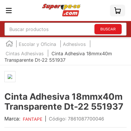
Buscar productos
TÉRMINOS MÁS BUSCADOS
Escolar y Oficina
Adhesivos
1
.
england
Cintas Adhesivas
Cinta Adhesiva 18mmx40m
Transparente Dt-22 551937
2
.
marcador e300
3
.
edding e360
4
.
england sound
5
.
mouse
Cinta Adhesiva 18mmx40m
6
.
marcadores
Transparente Dt-22 551937
7
.
audifonos
Marca:
|
:
7861087700046
FANTAPE
8
.
teclado