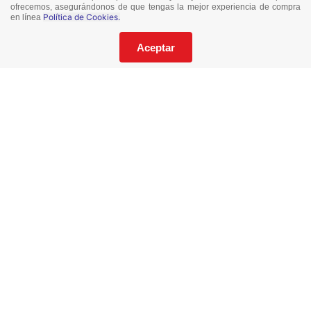
¡No te pierdas nuestras ofertas!
ofrecemos, asegurándonos de que tengas la mejor experiencia de compra
Política de Cookies.
en línea
Suscríbete a nuestro Catalogo
Aceptar
He leído y acepto los
Términos y Condiciones
de este sitio y la
Política de Privacidad de datos.
Suscríbeme
© 2021 Todos los derechos reservados