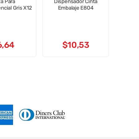
ta Para
Dispensador Cinta
ncial Gris X12
Embalaje E804
6
,
64
$
10
,
53