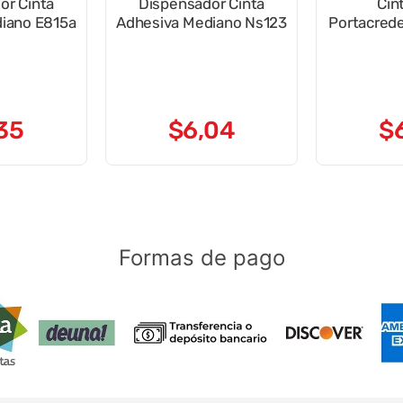
or Cinta
Dispensador Cinta
Cin
iano E815a
Adhesiva Mediano Ns123
Portacrede
35
$
6
,
04
$
Formas de pago