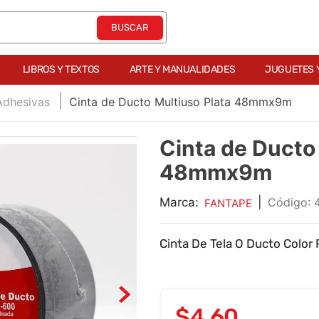
LIBROS Y TEXTOS
ARTE Y MANUALIDADES
JUGUETES 
Adhesivas
Cinta de Ducto Multiuso Plata 48mmx9m
Cinta de Ducto
48mmx9m
Marca:
|
:
FANTAPE
Cinta De Tela O Ducto Color 
$
4
,
60