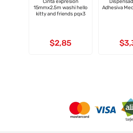
Cinta expresion
Dispensad
15mmx2.5m washi hello
Adhesiva Med
kitty and friends pqx3
$
2
,
85
$
3
,