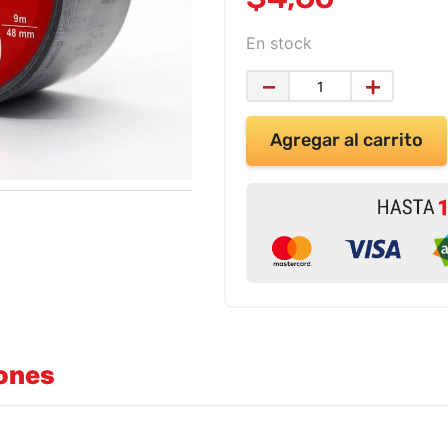
En stock
－
＋
Agregar al carrito
iones