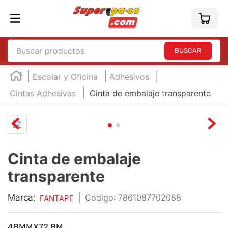
Buscar productos
TÉRMINOS MÁS BUSCADOS
Escolar y Oficina
Adhesivos
1
.
england
Cintas Adhesivas
Cinta de embalaje transparente
2
.
marcador e300
3
.
edding e360
4
.
england sound
Cinta de embalaje
5
.
mouse
transparente
6
.
marcadores
7
.
audifonos
Marca:
|
:
7861087702088
FANTAPE
8
.
teclado
48MMX72.8M