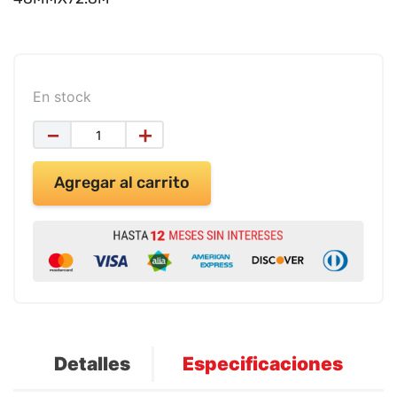
9
.
impresora
10
.
calculadora
En stock
－
＋
Agregar al carrito
Detalles
Especificaciones