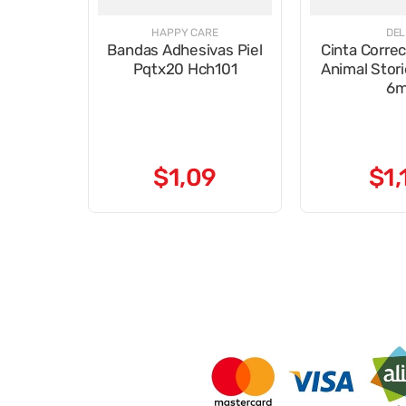
HAPPY CARE
DEL
Bandas Adhesivas Piel
Cinta Corre
Pqtx20 Hch101
Animal Stor
6
$
1
,
09
$
1
,