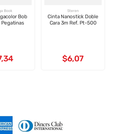
a Book
Steren
gacolor Bob
Cinta Nanostick Doble
 Pegatinas
Cara 3m Ref. Pt-500
7
,
34
$
6
,
07