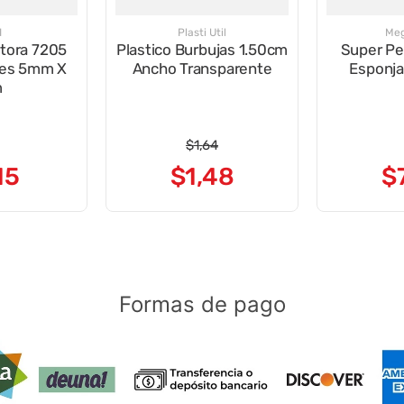
I
Plasti Util
Meg
ctora 7205
Plastico Burbujas 1.50cm
Super Pe
ies 5mm X
Ancho Transparente
Esponja
m
$
1
,
64
15
$
1
,
48
$
Formas de pago