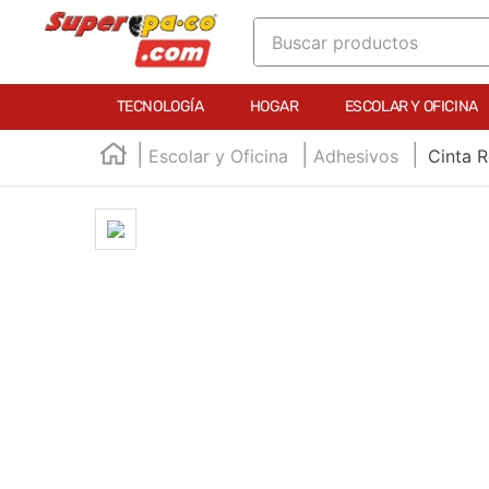
Buscar productos
TÉRMINOS MÁS BUSCADOS
TECNOLOGÍA
HOGAR
ESCOLAR Y OFICINA
1
.
england
Escolar y Oficina
Adhesivos
Cinta R
2
.
marcador e300
3
.
edding e360
4
.
england sound
5
.
mouse
6
.
audifonos
7
.
marcadores
8
.
teclado
9
.
impresora
10
.
calculadora