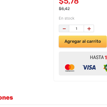
$
5
,
78
$
6
,
42
En stock
－
＋
Agregar al carrito
iones