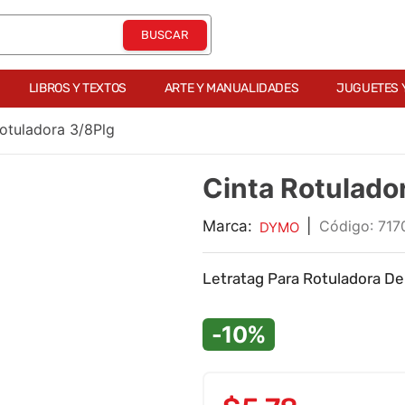
LIBROS Y TEXTOS
ARTE Y MANUALIDADES
JUGUETES 
otuladora 3/8Plg
Cinta Rotulado
Marca:
|
:
717
DYMO
Letratag Para Rotuladora De
-10%