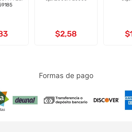
 59185
83
$
2
,
58
$
Formas de pago