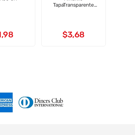
TapaTransparente
ConVincha Difra
1
,
98
$
3
,
68