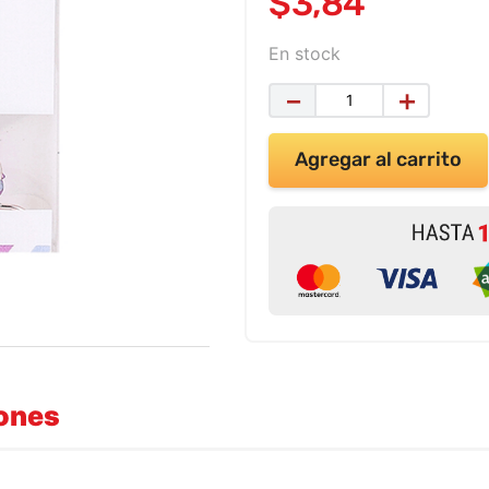
$
3
,
84
En stock
－
＋
Agregar al carrito
iones