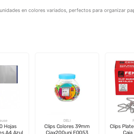
 unidades en colores variados, perfectos para organizar pa
rause
DELI
0 Hojas
Clips Colores 39mm
Clips Plat
es A4 Azul
Cjax200uni E0053
Caja