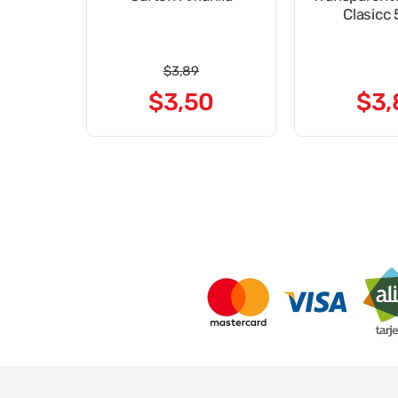
Clasicc
$
3
,
89
$
3
,
50
$
3
,